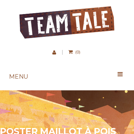
0
(
)
MENU
POSTER MAILLOT À POIS