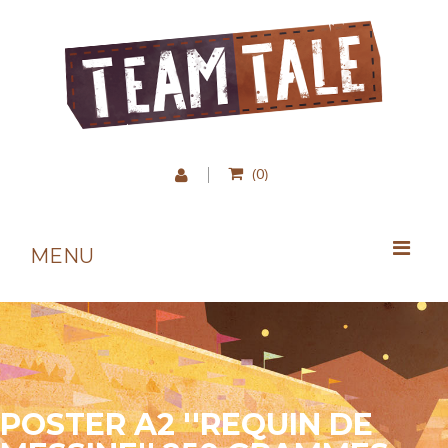
0
(
)
MENU
POSTER A2 ''REQUIN DE