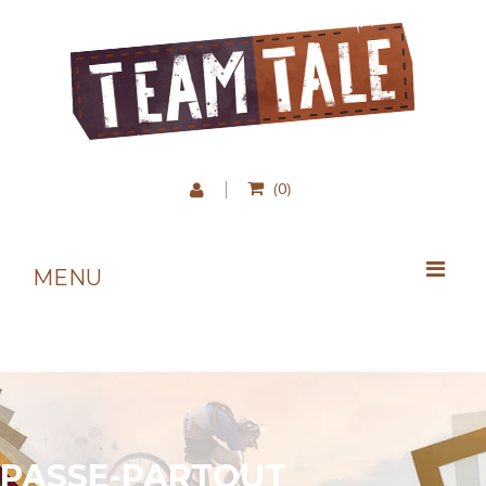
0
(
)
MENU
PASSE-PARTOUT