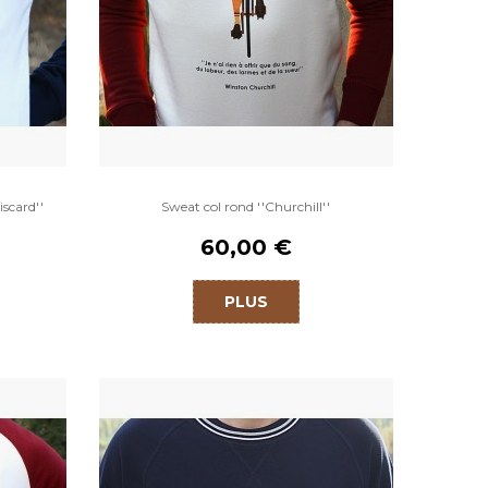
iscard''
Sweat col rond ''Churchill''
60,00 €
PLUS