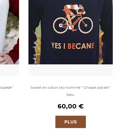
cipede''
Sweat en coton bio homme ''Chasse patate''
bleu
60,00 €
PLUS