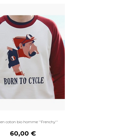
en coton bio homme ''Frenchy''
60,00 €