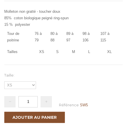
Molleton non gratté - toucher doux
85% coton biologique peigné ring-spun
15 % polyester
Tour de
76 à
80 à
89 à
98 à
107 à
poitrine
79
88
97
106
115
Tailles
XS
S
M
L
XL
Taille:
Référence
SW5
AJOUTER AU PANIER