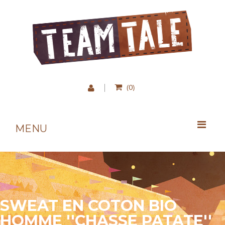
0
(
)
MENU
SWEAT EN COTON BIO
HOMME ''CHASSE PATATE''