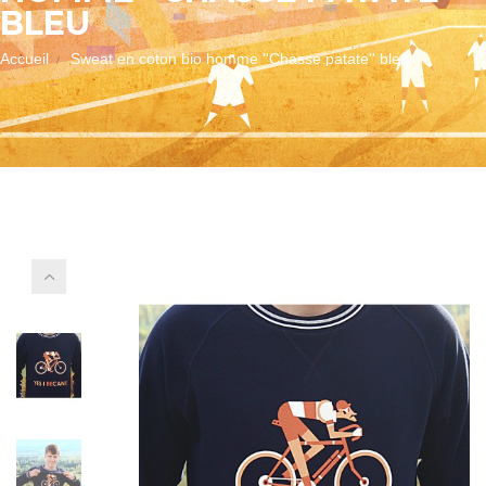
BLEU
Accueil
Sweat en coton bio homme ''Chasse patate'' bleu
Autres
vues