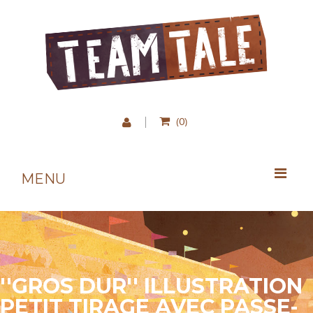
0
(
)
MENU
''GROS DUR'' ILLUSTRATION
PETIT TIRAGE AVEC PASSE-