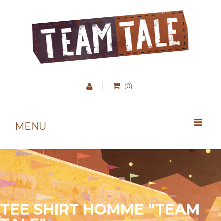
0
(
)
MENU
TEE SHIRT HOMME "TEAM