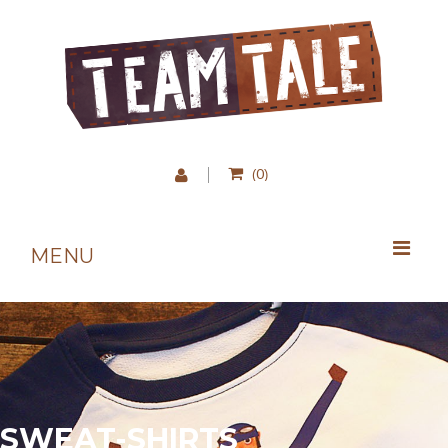
0
(
)
MENU
SWEAT-SHIRTS