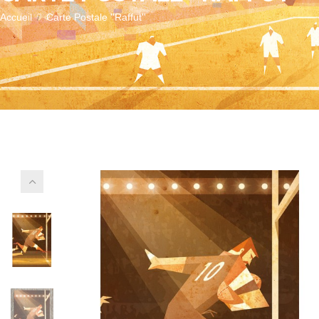
Accueil
Carte Postale ''Raffut''
Autres
vues