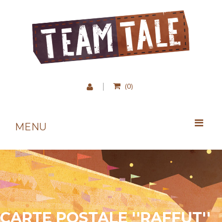
0
(
)
MENU
CARTE POSTALE ''RAFFUT''